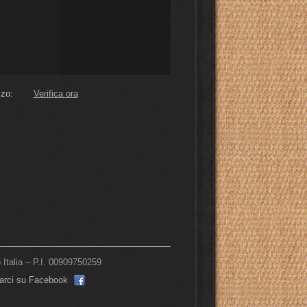
zo:
Verifica ora
talia – P.I. 00909750259
varci su Facebook