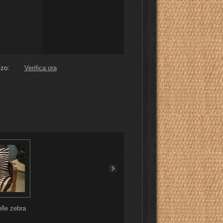
zo:
Verifica ora
elle zebra