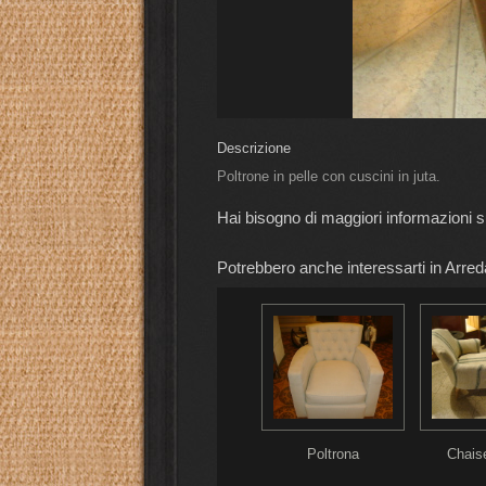
Descrizione
Poltrone in pelle con cuscini in juta.
Hai bisogno di maggiori informazioni 
Potrebbero anche interessarti in Arred
di poltrone in
Coppia di poltrone
Poltrona
Chais
e di mucca
Club di pelle