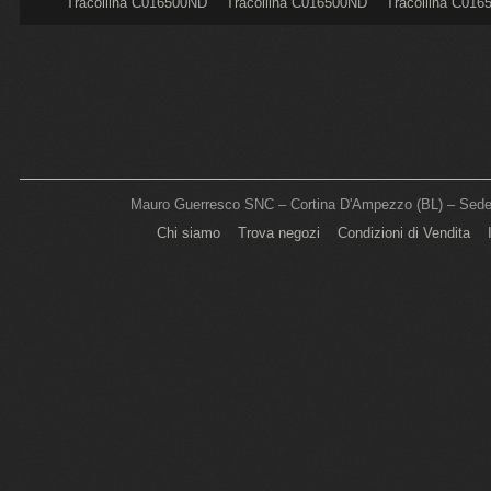
la
Tracollina C016500ND
Tracollina C016500ND
Tracollina C01
ND
C0001
C4502
C2507
Mauro Guerresco SNC – Cortina D'Ampezzo (BL) – Sede L
Chi siamo
Trova negozi
Condizioni di Vendita