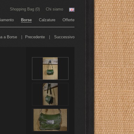
Shopping Bag (
0
)
Chi siamo
liamento
Borse
Calzature
Offerte
na a Borse
|
Precedente
|
Successivo