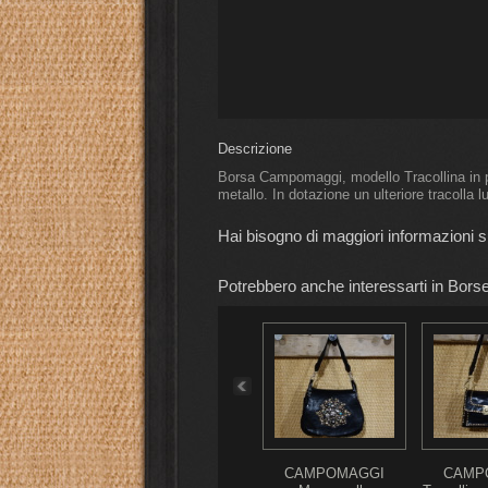
Descrizione
Borsa Campomaggi, modello Tracollina in p
metallo. In dotazione un ulteriore tracolla l
Hai bisogno di maggiori informazioni 
Potrebbero anche interessarti in Borse
POMAGGI
CAMPOMAGGI
CAMPOMAGGI
CAMP